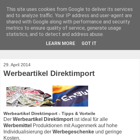
This site uses cookies from Google to deliver its services
and to analyze traffic. Your IP address and user-agent are
shared with Google along with performance and security
metrics to ensure quality of service, generate usage
statistics, and to detect and address abuse.
merchandisers.eu - Blog für Werbeartikel &
LEARN MORE
GOT IT
Werbegeschenke
29. April 2014
Werbeartikel Direktimport
Werbeartikel Direktimport - Tipps & Vorteile
Der
Werbeartikel Direktimport
ist ideal für alle
Werbemittel
Produktionen mit Augenmerk auf hohe
Individualisierung der
Werbegeschenke
und geringe
Kosten.