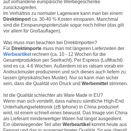
auf vorhandene europäische Werbegeschenke
zurückzugreifen.
Im Verhältnis zu normaler Lagerware kann man bei einem
Direktimport
ca. 30-40 % Kosten einsparen. Manchmal
sind die Einsparungspotenziale sogar noch höher (das gilt
vor allem für Großauflagen).
Was muss man beachten bei Direktimporten?
Für
Direktimporte
muss man mit längeren Lieferzeiten der
Werbeartikel
rechnen (ca. 10 - 12 Wochen für die
Gesamtproduktion per Seefracht). Per Express (Luftfracht)
sind es ca. 4-6 Wochen. Außerdem ist es ratsam vorab ein
Andruckmuster produzieren und sich dieses auch liefern zu
lassen (physikalisches Muster). Nur so kann man sicher
sein, dass die Qualität von Druck und
Werbemittel
stimmen.
Ist die Qualität schlechter als Ware Made in EU?
Wenn man sich vorstellt, dass nahezu sämtliche High-End
Unterhaltungselektronik (zB Iphone) in China produziert
wird, ist einem schnell eines bewusst. Das Image von China
als Lieferant minderwertiger Waren hat längst ausgedient.
Ein überwiegender Teil aller
Werbeartikel
kommt heute aus
Fernost und das in ausgezeichneter Qualität. So wie überall